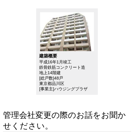
建築概要
平成16年1月竣工
鉄骨鉄筋コンクリート造
地上14階建
[総戸数]48戸
東京都品川区
[事業主]ハウジングプラザ
管理会社変更の際のお話をお聞か
せください。