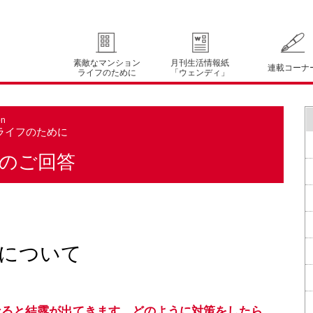
素敵なマンション
月刊生活情報紙
連載コーナ
ライフのために
「ウェンディ」
on
ライフのために
のご回答
について
なると結露が出てきます。どのように対策をしたら