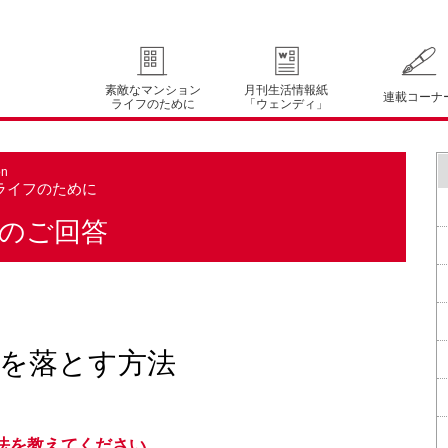
素敵なマンション
月刊生活情報紙
連載コーナ
ライフのために
「ウェンディ」
on
ライフのために
のご回答
を落とす方法
法を教えてください。