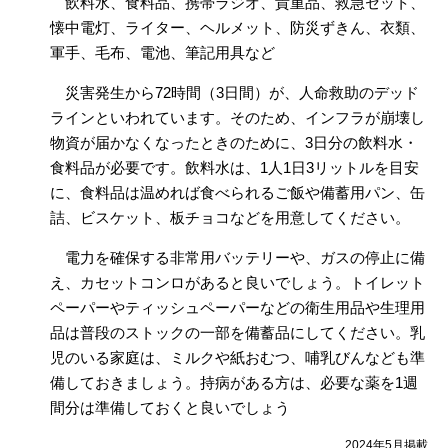
飲料水、食料品、携帯ラジオ、貴重品、救急セット、
懐中電灯、ライター、ヘルメット、防災ずきん、衣類、
軍手、毛布、電池、筆記用具など
災害発生から72時間（3日間）が、人命救助のデッド
ラインといわれています。そのため、インフラが崩壊し
物資が届かなくなったときのために、3日分の飲料水・
食料品が必要です。飲料水は、1人1日3リットルを目安
に、食料品は温めれば食べられるご飯や備蓄用パン、缶
詰、ビスケット、板チョコなどを用意してください。
電力を確保する非常用バッテリーや、ガスの停止に備
え、カセットコンロがあると良いでしょう。トイレット
ペーパーやティッシュペーパーなどの衛生用品や生理用
品は普段のストックの一部を備蓄品にしてください。乳
児のいる家庭は、ミルクや紙おむつ、哺乳びんなども準
備しておきましょう。持病がある方は、必要な薬を1週
間分は準備しておくと良いでしょう
2024年5月掲載