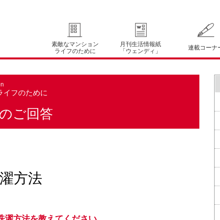
素敵なマンション
月刊生活情報紙
連載コーナ
ライフのために
「ウェンディ」
on
ライフのために
のご回答
濯方法
洗濯方法を教えてください。